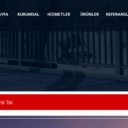
AYFA
KURUMSAL
HİZMETLER
ÜRÜNLER
REFERANS
li Tel