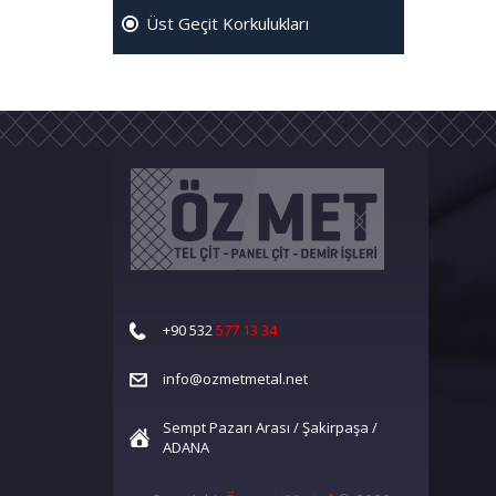
Üst Geçit Korkulukları
+90 532
577 13 34
info@ozmetmetal.net
Sempt Pazarı Arası / Şakirpaşa /
ADANA