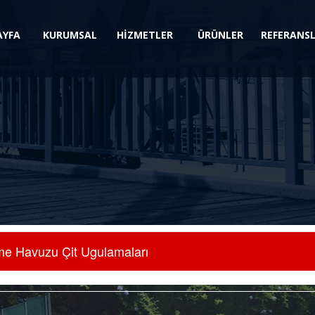
AYFA
KURUMSAL
HİZMETLER
ÜRÜNLER
REFERANS
e Havuzu Çit Ugulamaları